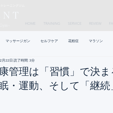
ルトレーニングジム
ＥＮ
Ｔ
HOME
TRAINING
SERVICE
REVIEW
F
 Gym~
マッサージガン
セルフケア
花粉症
マラソン
年2月22日
読了時間: 3分
康管理は「習慣」で決ま
眠・運動、そして「継続