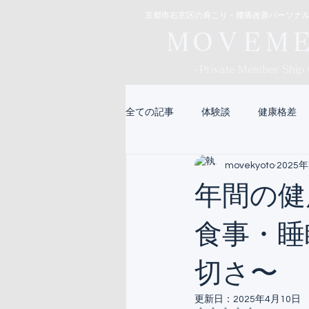
京都市右京区の肩こり・腰痛改善パーソナ
ＭＯＶＥＭ
~Private Member Ship
全ての記事
体験談
健康格差
movekyoto
2025
入院
肩こり
ぎっくり腰
年間の健
食事・睡
切さ〜
更新日：
2025年4月10日