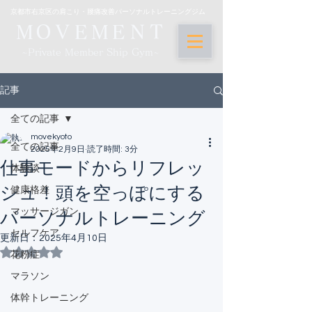
京都市右京区の肩こり・腰痛改善パーソナルトレーニングジム
ＭＯＶＥＭＥＮ
Ｔ
~Private Member Ship Gym~
記事
全ての記事
movekyoto
全ての記事
2025年2月9日
読了時間: 3分
仕事モードからリフレッ
体験談
シュ！頭を空っぽにする
健康格差
マッサージガン
パーソナルトレーニング
セルフケア
更新日：
2025年4月10日
5つ星のうちNaNと評価されています。
花粉症
マラソン
体幹トレーニング